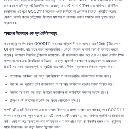
মাথায় রেখে এই অ্যাপটি ডিজাইন করা হয়েছে, যা একই সাথে স্টাইলিশ এবং কার্যকর। ডিজিটাল
বিনোদনের এই যুগে GOOD111 নিজেকে একটি নির্ভরযোগ্য প্ল্যাটফর্ম হিসেবে প্রতিষ্ঠিত করেছে,
যেখানে আপনি পাবেন বৈচিত্র্যময় ফিচারের সমাহার যা আপনার অবসর সময়কে করে তুলবে আরও
আনন্দদায়ক।
অ্যাপের বিশেষত্ব এবং মূল বৈশিষ্ট্যসমূহ
পারফরম্যান্সের দিক থেকে GOOD111 অত্যন্ত শক্তিশালী এবং দ্রুত। এর ইউজার ইন্টারফেস বা
UI খুবই স্বজ্ঞাত, যার ফলে নতুন ব্যবহারকারীরাও কোনো ঝামেলা ছাড়াই অ্যাপটি ব্যবহার করতে
পারেন। অত্যন্ত ধীরগতির ইন্টারনেট সংযোগেও এটি দারুণভাবে কাজ করে এবং এর দ্রুত লোডিং স্পিড
আপনাকে দেবে এক নিরবচ্ছিন্ন অভিজ্ঞতা। এছাড়া অ্যাপটি সব ধরনের অ্যান্ড্রয়েড ও আইওএস
ডিভাইসের সাথে সামঞ্জস্যপূর্ণ, যা ব্যাটারি খরচ কমিয়ে দীর্ঘক্ষণ ব্যবহারের নিশ্চয়তা প্রদান করে।
উচ্চমানের গ্রাফিক্স এবং মসৃণ অ্যানিমেশন যা ব্যবহারকারীর অভিজ্ঞতাকে উন্নত করে।
নিরাপদ এবং সুরক্ষিত ডেটা ব্যবস্থাপনা যা আপনার ব্যক্তিগত তথ্যের সুরক্ষা নিশ্চিত করে।
নিয়মিত আপডেট এবং নতুন ফিচারের সংযোজন যা অ্যাপটিকে সবসময় সতেজ রাখে।
চব্বিশ ঘণ্টা কাস্টমার সাপোর্ট এবং সহজ নেভিগেশন সুবিধা।
আপনি যদি একটি নির্ভরযোগ্য এবং মানসম্মত বিনোদন অ্যাপের সন্ধান করে থাকেন, তবে GOOD111
আপনার জন্য সেরা পছন্দ হতে পারে। এটি কেবল একটি অ্যাপ নয়, বরং আপনার প্রতিদিনের বিনোদনের
সঙ্গী। দেরি না করে আজই আপনার স্মার্টফোনে এই অসাধারণ অ্যাপটি ইনস্টল করুন এবং প্রযুক্তির
সাথে বিনোদনের এক নতুন দিগন্ত উন্মোচন করুন।